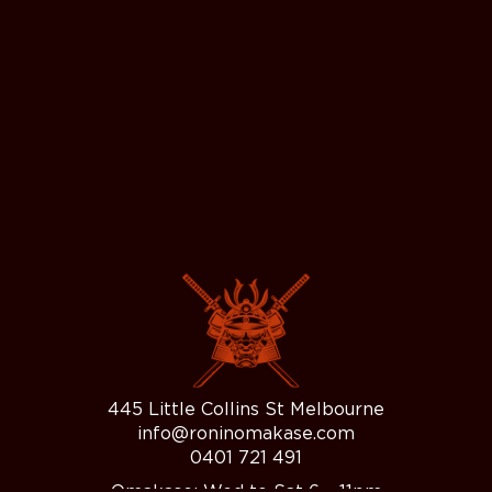
445 Little Collins St Melbourne
info@roninomakase.com
0401 721 491
Omakase: Wed to Sat 6 – 11pm