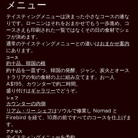
メニュー
テイスティングメニューは決まった小さなコースの連な
りです。ローニンはそれをおまかせでもう一歩進め、コ
ースさえも印刷された一覧ではなくその日の食材でシェ
フが決めます。
通常のテイスティングメニューとの違いは
おまかせ案内
にあります。
コース
約十品、韓国の根
約十品を一皿ずつ、韓国の発酵、ジャン、炭火とオース
トラリアの旬の食材の上に組み立てます。お一人
A$195、カウンターで約二時間。
盛り付けは
ギャラリー
でどうぞ。
シェフ
カウンターの内側
リアム・リー シェフ
はソウルで修業し Nomad と
Firebird を経て、10席の前ですべてのコースを仕上げま
す。
アクセス
テイスティングメニューを予約