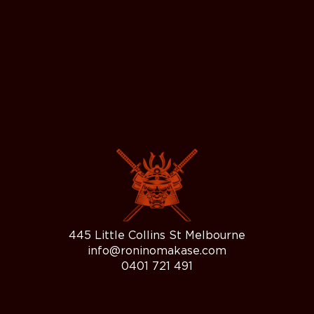
445 Little Collins St Melbourne
info@roninomakase.com
0401 721 491
Omakase: Wed to Sat 6 – 11pm
BOOK YOUR TABLE