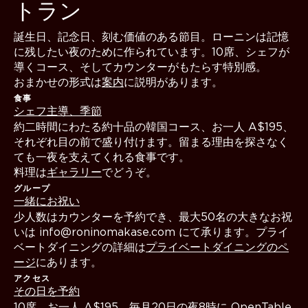
トラン
誕生日、記念日、刻む価値のある節目。ローニンは記憶
に残したい夜のために作られています。10席、シェフが
導くコース、そしてカウンターがもたらす特別感。
おまかせの形式は
案内
に説明があります。
食事
シェフ主導、季節
約二時間にわたる約十品の韓国コース、お一人 A$195、
それぞれ目の前で盛り付けます。留まる理由を探さなく
ても一夜を支えてくれる食事です。
料理は
ギャラリー
でどうぞ。
グループ
一緒にお祝い
少人数はカウンターを予約でき、最大50名の大きなお祝
いは info@roninomakase.com にて承ります。プライ
ベートダイニングの詳細は
プライベートダイニングのペ
ージ
にあります。
アクセス
その日を予約
10席、お一人 A$195。毎月20日の夜8時に
OpenTable