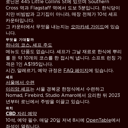
로닌은 445 Little Collins St에 있으며 Southern
Cross 역과 Flagstaff 역에서 도보 5분입니다. 한식당이
지만 비빔밥과 고기집이 아니라, 매장 전체가 10석 셰프
카운터입니다.
그 카운터에서 무엇을 내는지는
오마카세 가이드
에 있습
니다.
무엇을 기대할까
하나의 코스, 셰프 주도
메뉴도 단품도 없습니다. 셰프가 그날 재료로 한식에 뿌리
를 둔 약 10개의 코스를 한 접시씩 냅니다. 소프트 런칭 가
격은 1인 A$195입니다.
시간, 알레르기, 예약 규정은
FAQ 페이지
에 있습니다.
셰프
서울에서 수련
이리암 셰프
는 서울 경복궁 한정식에서 수련하고
Nomad, Firebird, Studio Amaro에서 요리한 뒤 2023
년부터 로닌에서 주방을 이끌고 있습니다.
위치
CBD 자리 예약
10석, 예약 필수. 매달 20일 저녁 8시에
OpenTable
에서
좌석이 열립니다.